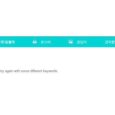
렛/팜플렛
포스터
전단지
견적문
try again with some different keywords.