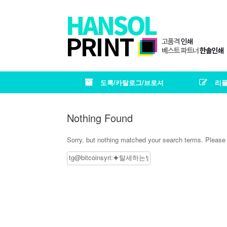
도록/카탈로그/브로셔
리플
Nothing Found
Sorry, but nothing matched your search terms. Please 
Search