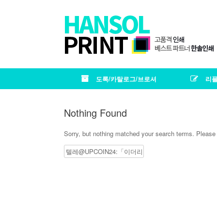
도록/카탈로그/브로셔
리플
Nothing Found
Sorry, but nothing matched your search terms. Please 
Search