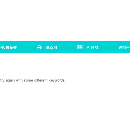
렛/팜플렛
포스터
전단지
견적문
try again with some different keywords.