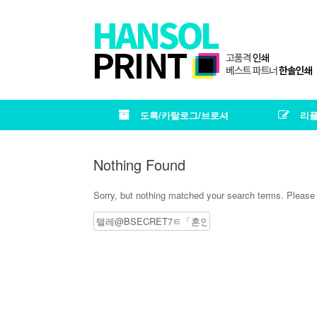
도록/카탈로그/브로셔
리플
Nothing Found
Sorry, but nothing matched your search terms. Please 
Search