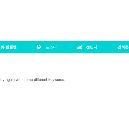
렛/팜플렛
포스터
전단지
견적문
try again with some different keywords.